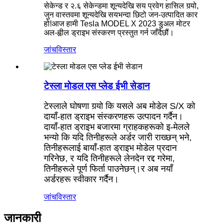
सेकेन्ड र २.६ सेकेन्डमा शून्यदेखि सय प्रवेग हासिल गर्‍यो,
जुन वास्तवमा शून्यदेखि सयभन्दा छिटो जन-उत्पादित कार
हो!आज हामी Tesla MODEL X 2023 डुअल मोटर
अल-ह्वील ड्राइभ संस्करण प्रस्तुत गर्न जाँदैछौं।
जांच
विस्तार
टेस्ला मोडल एस प्लेड ईभी सेडान
टेस्लाले घोषणा गर्‍यो कि यसले अब मोडेल S/X को
दायाँ-हात ड्राइभ संस्करणहरू उत्पादन गर्दैन।
दायाँ-हात ड्राइभ बजारमा ग्राहकहरूको इ-मेलले
भन्यो कि यदि तिनीहरूले अर्डर जारी राख्छन् भने,
तिनीहरूलाई बायाँ-हात ड्राइभ मोडेल प्रदान
गरिनेछ, र यदि तिनीहरूले लेनदेन रद्द गरेमा,
तिनीहरूले पूर्ण फिर्ता पाउनेछन्।र अब नयाँ
अर्डरहरू स्वीकार गर्दैन।
जांच
विस्तार
जानकारी