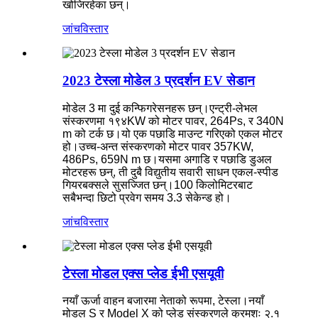
खोजिरहेका छन्।
जांच
विस्तार
2023 टेस्ला मोडेल 3 प्रदर्शन EV सेडान
मोडेल 3 मा दुई कन्फिगरेसनहरू छन्।एन्ट्री-लेभल
संस्करणमा १९४KW को मोटर पावर, 264Ps, र 340N
m को टर्क छ।यो एक पछाडि माउन्ट गरिएको एकल मोटर
हो।उच्च-अन्त संस्करणको मोटर पावर 357KW,
486Ps, 659N m छ।यसमा अगाडि र पछाडि डुअल
मोटरहरू छन्, ती दुबै विद्युतीय सवारी साधन एकल-स्पीड
गियरबक्सले सुसज्जित छन्।100 किलोमिटरबाट
सबैभन्दा छिटो प्रवेग समय 3.3 सेकेन्ड हो।
जांच
विस्तार
टेस्ला मोडल एक्स प्लेड ईभी एसयूवी
नयाँ ऊर्जा वाहन बजारमा नेताको रूपमा, टेस्ला।नयाँ
मोडल S र Model X को प्लेड संस्करणले क्रमशः २.१