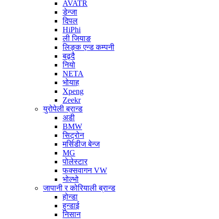
AVATR
डेन्जा
दिपल
HiPhi
ली जियाङ
लिङ्क एन्ड कम्पनी
बढ्दै
नियो
NETA
भोयाह
Xpeng
Zeekr
युरोपेली ब्रान्ड
अडी
BMW
सिट्रोन
मर्सिडीज बेन्ज
MG
पोलेस्टार
फक्सवागन VW
भोल्भो
जापानी र कोरियाली ब्रान्ड
होन्डा
हुन्डाई
निसान