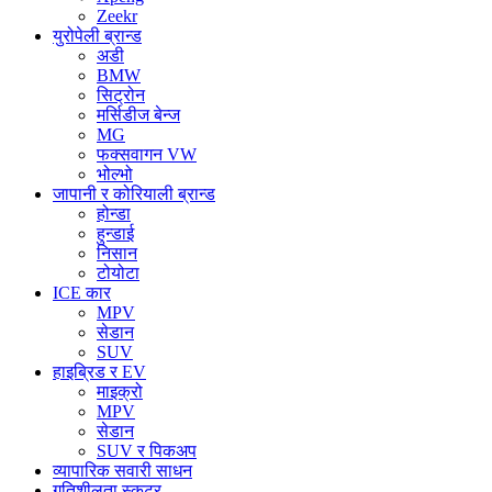
Zeekr
युरोपेली ब्रान्ड
अडी
BMW
सिट्रोन
मर्सिडीज बेन्ज
MG
फक्सवागन VW
भोल्भो
जापानी र कोरियाली ब्रान्ड
होन्डा
हुन्डाई
निसान
टोयोटा
ICE कार
MPV
सेडान
SUV
हाइब्रिड र EV
माइक्रो
MPV
सेडान
SUV र पिकअप
व्यापारिक सवारी साधन
गतिशीलता स्कूटर