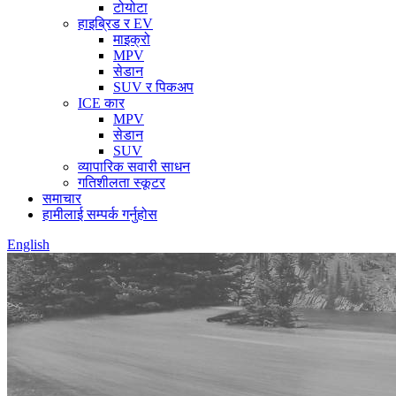
टोयोटा
हाइब्रिड र EV
माइक्रो
MPV
सेडान
SUV र पिकअप
ICE कार
MPV
सेडान
SUV
व्यापारिक सवारी साधन
गतिशीलता स्कूटर
समाचार
हामीलाई सम्पर्क गर्नुहोस
English