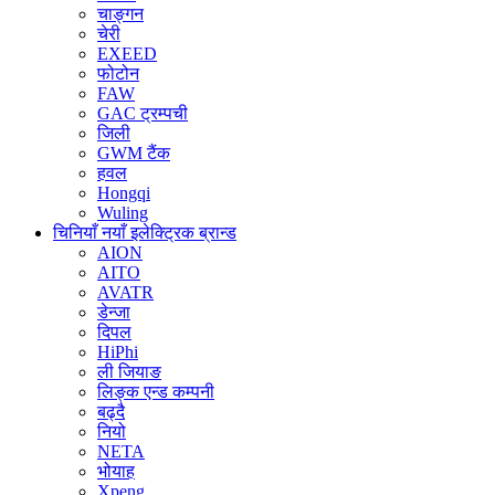
चाङ्गन
चेरी
EXEED
फोटोन
FAW
GAC ट्रम्पची
जिली
GWM टैंक
हवल
Hongqi
Wuling
चिनियाँ नयाँ इलेक्ट्रिक ब्रान्ड
AION
AITO
AVATR
डेन्जा
दिपल
HiPhi
ली जियाङ
लिङ्क एन्ड कम्पनी
बढ्दै
नियो
NETA
भोयाह
Xpeng