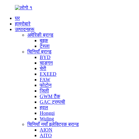
घर
हाम्रोबारे
उत्पादनहरू
अमेरिकी ब्रान्ड
बुइक
टेस्ला
चिनियाँ ब्रान्ड
BYD
चाङ्गन
चेरी
EXEED
FAW
फोटोन
जिली
GWM टैंक
GAC ट्रम्पची
हवल
Hongqi
Wuling
चिनियाँ नयाँ इलेक्ट्रिक ब्रान्ड
AION
AITO