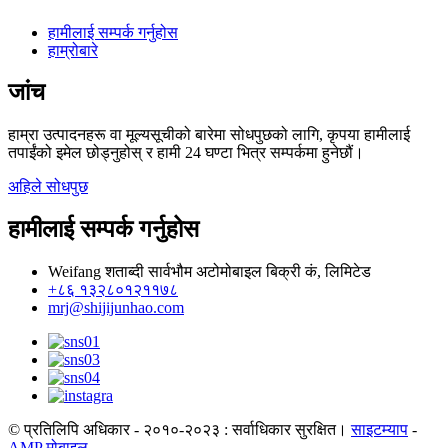
हामीलाई सम्पर्क गर्नुहोस
हाम्रोबारे
जांच
हाम्रा उत्पादनहरू वा मूल्यसूचीको बारेमा सोधपुछको लागि, कृपया हामीलाई
तपाईंको इमेल छोड्नुहोस् र हामी 24 घण्टा भित्र सम्पर्कमा हुनेछौं।
अहिले सोधपुछ
हामीलाई सम्पर्क गर्नुहोस
Weifang शताब्दी सार्वभौम अटोमोबाइल बिक्री कं, लिमिटेड
+८६ १३२८०१२११७८
mrj@shijijunhao.com
© प्रतिलिपि अधिकार - २०१०-२०२३ : सर्वाधिकार सुरक्षित।
साइटम्याप
-
AMP मोबाइल