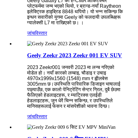
Geely Galaxy L7 को e-CMA आर्किटेक्चर
प्लेटफर्ममा जन्म भएको थियो, र ब्रान्ड-नयाँ Raytheon
इलेक्ट्रिक हाइब्रिड 8848 थपियो। यो भन्न सकिन्छ कि
इन्धन सवारीको युगमा Geely को फलदायी उपलब्धिहरू
ग्यालेक्सी L7 मा राखिएको छ। ।
जांच
विस्तार
Geely Zeekr 2023 Zeekr 001 EV SUV
2023 Zeekr001 जनवरी 2023 मा लन्च गरिएको
मोडेल हो। नयाँ कारको लम्बाइ, चौडाइ र उचाइ
4970x1999x1560 (1548) mm र ह्वीलबेस
3005mm छ।उपस्थिति पारिवारिक डिजाइन भाषालाई
पछ्याउँछ, एक कालो पेनिट्रेटिंग सेन्टर ग्रिल, दुबै छेउमा
फैलिएको हेडलाइटहरू, र म्याट्रिक्स एलईडी
हेडलाइटहरू, जुन धेरै चिन्न सकिन्छ, र उपस्थितिले
मानिसहरूलाई फेसन र मांसपेशीको भावना दिन्छ।
जांच
विस्तार