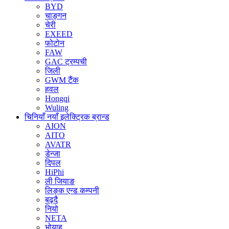
BYD
चाङ्गन
चेरी
EXEED
फोटोन
FAW
GAC ट्रम्पची
जिली
GWM टैंक
हवल
Hongqi
Wuling
चिनियाँ नयाँ इलेक्ट्रिक ब्रान्ड
AION
AITO
AVATR
डेन्जा
दिपल
HiPhi
ली जियाङ
लिङ्क एन्ड कम्पनी
बढ्दै
नियो
NETA
भोयाह