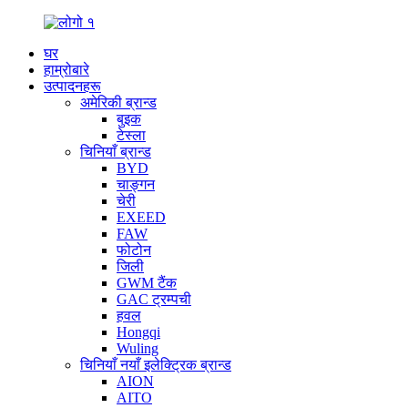
घर
हाम्रोबारे
उत्पादनहरू
अमेरिकी ब्रान्ड
बुइक
टेस्ला
चिनियाँ ब्रान्ड
BYD
चाङ्गन
चेरी
EXEED
FAW
फोटोन
जिली
GWM टैंक
GAC ट्रम्पची
हवल
Hongqi
Wuling
चिनियाँ नयाँ इलेक्ट्रिक ब्रान्ड
AION
AITO