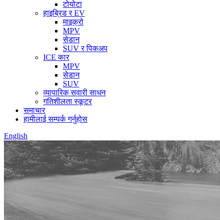
टोयोटा
हाइब्रिड र EV
माइक्रो
MPV
सेडान
SUV र पिकअप
ICE कार
MPV
सेडान
SUV
व्यापारिक सवारी साधन
गतिशीलता स्कूटर
समाचार
हामीलाई सम्पर्क गर्नुहोस
English