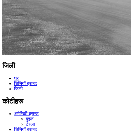
जिली
घर
चिनियाँ ब्रान्ड
जिली
कोटीहरू
अमेरिकी ब्रान्ड
बुइक
टेस्ला
चिनियाँ ब्रान्ड