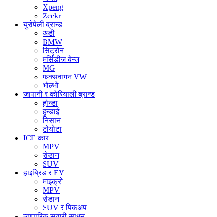
Xpeng
Zeekr
युरोपेली ब्रान्ड
अडी
BMW
सिट्रोन
मर्सिडीज बेन्ज
MG
फक्सवागन VW
भोल्भो
जापानी र कोरियाली ब्रान्ड
होन्डा
हुन्डाई
निसान
टोयोटा
ICE कार
MPV
सेडान
SUV
हाइब्रिड र EV
माइक्रो
MPV
सेडान
SUV र पिकअप
व्यापारिक सवारी साधन