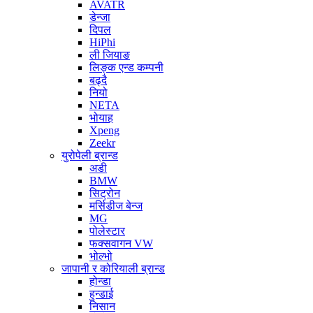
AVATR
डेन्जा
दिपल
HiPhi
ली जियाङ
लिङ्क एन्ड कम्पनी
बढ्दै
नियो
NETA
भोयाह
Xpeng
Zeekr
युरोपेली ब्रान्ड
अडी
BMW
सिट्रोन
मर्सिडीज बेन्ज
MG
पोलेस्टार
फक्सवागन VW
भोल्भो
जापानी र कोरियाली ब्रान्ड
होन्डा
हुन्डाई
निसान