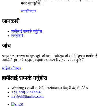
भनेर सोच्नुहोस्।
जांच
विस्तार
जानकारी
हामीलाई सम्पर्क गर्नुहोस
हाम्रोबारे
जांच
हाम्रा उत्पादनहरू वा मूल्यसूचीको बारेमा सोधपुछको लागि, कृपया हामीलाई
तपाईंको इमेल छोड्नुहोस् र हामी 24 घण्टा भित्र सम्पर्कमा हुनेछौं।
अहिले सोधपुछ
हामीलाई सम्पर्क गर्नुहोस
Weifang शताब्दी सार्वभौम अटोमोबाइल बिक्री कं, लिमिटेड
+८६ १३२८०१२११७८
mrj@shijijunhao.com