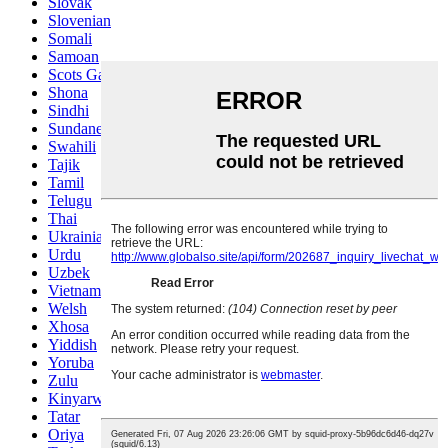
Slovak
Slovenian
Somali
Samoan
Scots Gaelic
Shona
Sindhi
Sundanese
Swahili
Tajik
Tamil
Telugu
Thai
Ukrainian
Urdu
Uzbek
Vietnamese
Welsh
Xhosa
Yiddish
Yoruba
Zulu
Kinyarwanda
Tatar
Oriya