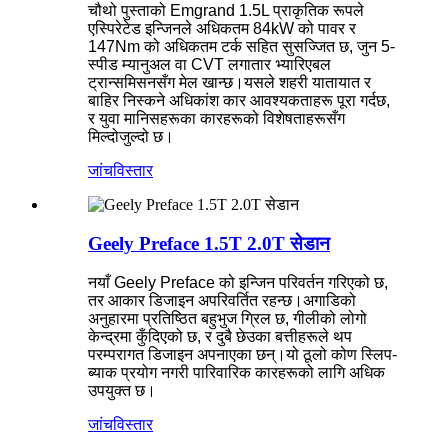
चौथो पुस्ताको Emgrand 1.5L प्राकृतिक रूपले
एस्पिरेटेड इन्जिनले अधिकतम 84kW को पावर र
147Nm को अधिकतम टर्क सहित सुसज्जित छ, जुन 5-
स्पीड म्यानुअल वा CVT लगातार भ्यारिएबल
ट्रान्समिसनसँग मेल खान्छ।यसले शहरी यातायात र
बाहिर निस्कने अधिकांश कार आवश्यकताहरू पूरा गर्दछ,
र युवा मानिसहरूका कारहरूको विशेषताहरूसँग
मिल्दोजुल्दो छ।
जांच
विस्तार
Geely Preface 1.5T 2.0T सेडान
नयाँ Geely Preface को इन्जिन परिवर्तन गरिएको छ,
तर आकार डिजाइन अपरिवर्तित रहन्छ।अगाडिको
अनुहारमा प्रतिष्ठित बहुभुज ग्रिल छ, गीलीको लोगो
केन्द्रमा कुँदिएको छ, र दुबै छेउका बत्तीहरूले थप
परम्परागत डिजाइन अपनाएका छन्।यो ठूलो कोण स्लिप-
ब्याक प्रयोग नगरी पारिवारिक कारहरूको लागि अधिक
उपयुक्त छ।
जांच
विस्तार